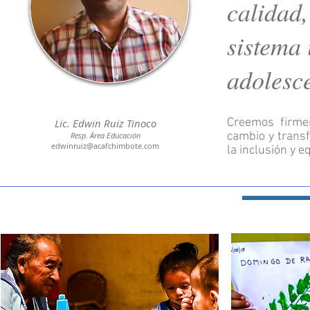
calidad,
sistema 
adolesc
Creemos firme
Lic. Edwin Ruiz Tinoco
cambio y trans
Resp. Área Educación
edwinruiz@acafchimbote.com
la inclusión y e
Más de