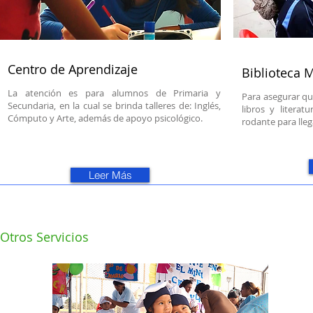
Centro de Aprendizaje
Biblioteca
M
La atención es para alumnos de Primaria y
Para asegurar qu
Secundaria, en la cual se brinda talleres de: Inglés,
libros y literat
Cómputo y Arte, además de apoyo psicológico.
rodante para lleg
Leer Más
Otros Servicios